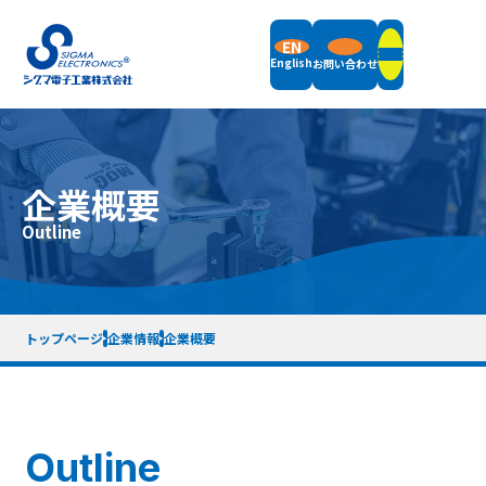
EN
English
お問い合わせ
製品情報
企業概要
フィールドバランサ
Outline
サポート
立形釣合い試験機
横形釣合い試験機
振動計測機器
サポート情報トップ
付属品
企業情報
お知らせ
梱包重量・サイズ一覧表
リモートデモについて
トップページ
企業情報
企業概要
計測機器レンタル
サポート終了機種一覧
企業概要
採用情報
メッセージ
品質方針
企業沿革
仕事内容紹介
SDGsへの取り組み
先輩社員紹介
利用規約
プライバシーポリシー
サイトマップ
Outline
徹底解析 シグマ電子工業の仕組み