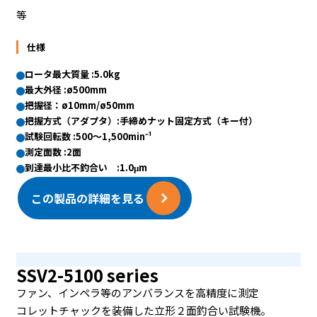
等
仕様
ロータ最大質量 :5.0kg
最大外径 :ø500mm
把握径：ø10mm/ø50mm
把握方式（アダプタ）:手締めナット固定方式（キー付）
試験回転数 :500〜1,500min⁻¹
測定面数 :2面
到達最小比不釣合い :1.0μm
この製品の詳細を見る
SSV2-5100 series
ファン、インペラ等のアンバランスを高精度に測定
コレットチャックを装備した立形２面釣合い試験機。