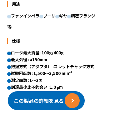
用途
ファンインペラ
プーリ
ギヤ
精密フランジ
等
仕様
ロータ最大質量 :100g/400g
最大外径 :ø150mm
把握方式（アダプタ） :コレットチャック方式
試験回転数 :1,500〜3,500 min⁻¹
測定面数 :1〜2面
到達最小比不釣合い :1.0 μm
この製品の詳細を見る