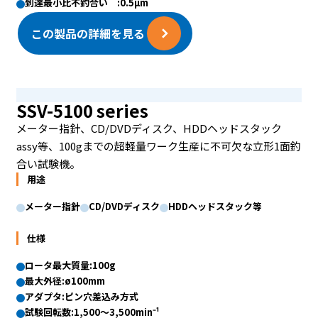
到達最小比不釣合い :0.5µm
この製品の詳細を見る
SSV-5100 series
メーター指針、CD/DVDディスク、HDDヘッドスタック
assy等、100gまでの超軽量ワーク生産に不可欠な立形1面釣
合い試験機。
用途
メーター指針
CD/DVDディスク
HDDヘッドスタック等
仕様
ロータ最大質量:100g
最大外径:ø100mm
アダプタ:ピン穴差込み方式
試験回転数:1,500〜3,500min⁻¹