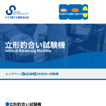
EN
English
お問い合わせ
製品情報
立形釣合い試験機
フィールドバランサ
Vertical Balancing Machine
サポート
立形釣合い試験機
横形釣合い試験機
振動計測機器
サポート情報トップ
付属品
企業情報
お知らせ
梱包重量・サイズ一覧表
リモートデモについて
トップページ
製品情報
立形釣合い試験機
計測機器レンタル
サポート終了機種一覧
企業概要
採用情報
メッセージ
品質方針
企業沿革
仕事内容紹介
SDGsへの取り組み
先輩社員紹介
利用規約
プライバシーポリシー
サイトマップ
徹底解析 シグマ電子工業の仕組み
立形釣合い試験機