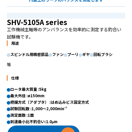
SHV-5105A series
工作機械主軸等のアンバランスを効率的に測定する釣合い
試験機です。
用途
スピンドル用精密部品
ファン
プーリ
ギヤ
回転ブラシ
等
仕様
ロータ最大質量 :5kg
最大外径 :ø150mm
把握方式（アダプタ） :はめ込みビス固定方式
試験回転数 :1,000〜2,000min⁻¹
測定面数 :1面
到達最小比不釣合い:1.0μm