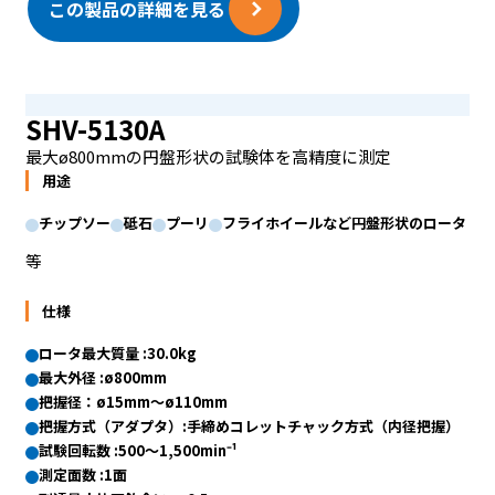
この製品の詳細を見る
SHV-5130A
最大ø800mmの円盤形状の試験体を高精度に測定
用途
チップソー
砥石
プーリ
フライホイールなど円盤形状のロータ
等
仕様
ロータ最大質量 :30.0kg
最大外径 :ø800mm
把握径：ø15mm〜ø110mm
把握方式（アダプタ）:手締めコレットチャック方式（内径把握）
試験回転数 :500〜1,500min⁻¹
測定面数 :1面