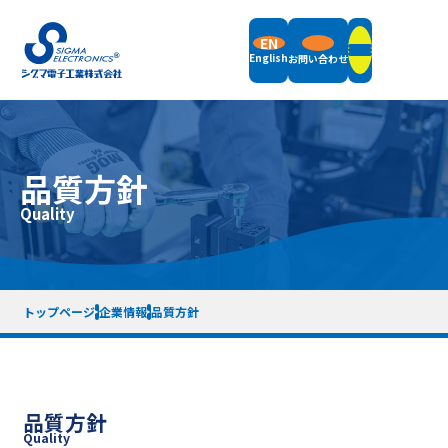
EN
English
お問い合わせ
製品情報
品質方針
フィールドバランサ
Quality
サポート
立形釣合い試験機
横形釣合い試験機
振動計測機器
サポート情報トップ
付属品
企業情報
お知らせ
梱包重量・サイズ一覧表
リモートデモについて
トップページ
企業情報
品質方針
計測機器レンタル
サポート終了機種一覧
企業概要
採用情報
メッセージ
品質方針
企業沿革
仕事内容紹介
SDGsへの取り組み
先輩社員紹介
利用規約
プライバシーポリシー
サイトマップ
品質方針
徹底解析 シグマ電子工業の仕組み
Quality