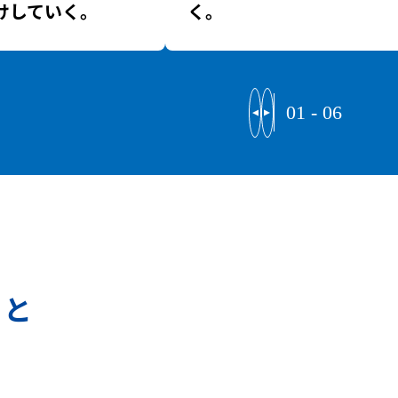
けしていく。
く。
01
-
06
こと