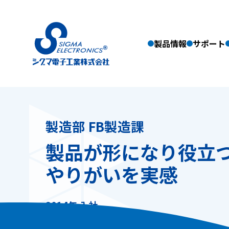
製品情報
サポート
製品情報
製造部 FB製造課
フィールドバランサ
製品が形になり役立
サポート
立形釣合い試験機
横形釣合い試験機
やりがいを実感
振動計測機器
サポート情報トップ
付属品
企業情報
お知らせ
梱包重量・サイズ一覧表
リモートデモについて
計測機器レンタル
サポート終了機種一覧
企業概要
2014
年 入社
採用情報
メッセージ
品質方針