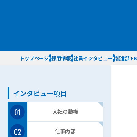
H.D
企業沿革
仕事内容紹介
SDGsへの取り組み
先輩社員紹介
徹底解析 シグマ電子工業の仕組み
開発課にて機械設計を担当後、製造課に異動。
募集要項
製品の組立を行いながら設計業務も継続。
あわせて製品の撮影、パンフレットの作成、ホー
広報的な業務も兼務。社内IT管理など情シス業務
トップページ
採用情報
社員インタビュー
製造部 FB
インタビュー項目
01
入社の動機
02
仕事内容