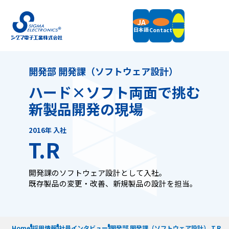
JA
日本語
Contact
開発部 開発課（ソフトウェア設計）
Products
ハード×ソフト両面で挑む
Field Balancers
新製品開発の現場
Support
Vertical Balancing Machines
Horizontal Balancing Machines
2016
年 入社
Vibration Measurement
Support Information
T.R
Accessories
Company
News
Packaging Weight & Size
Remote Demonstration
Equipment Rental
End of Support Models
Company Overview
開発課のソフトウェア設計として入社。
Message
Terms of Service
Privacy Policy
Sitemap
既存製品の変更・改善、新規製品の設計を担当。
Quality Policy
Company History
SDGs Initiatives
Contact
Home
採用情報
社員インタビュー
開発部 開発課（ソフトウェア設計） T.R