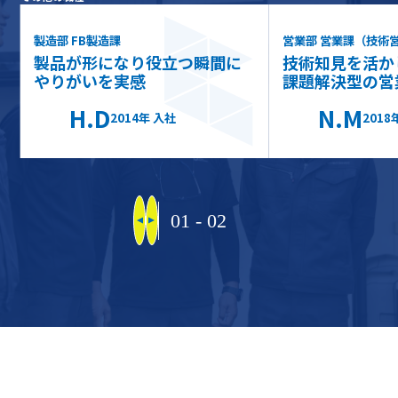
製造部 FB製造課
営業部 営業課（技術
製品が形になり役立つ瞬間に
技術知見を活か
やりがいを実感
課題解決型の営
H.D
N.M
2014
年 入社
2018
01
-
02